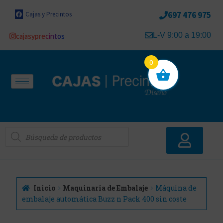
697 476 975
Cajas y Precintos
L-V 9:00 a 19:00
cajasyprecintos
0
Inicio
Maquinaria de Embalaje
Máquina de
embalaje automática Buzz n Pack 400 sin coste