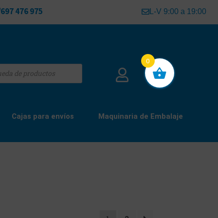
697 476 975
L-V 9:00 a 19:00
0
Cajas para envíos
Maquinaria de Embalaje