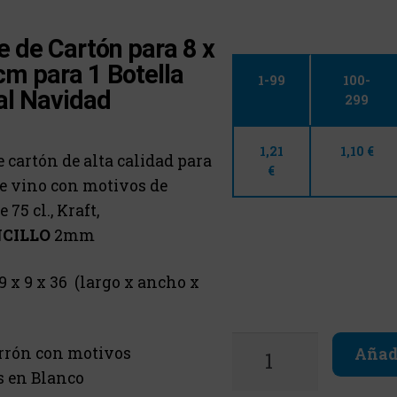
e de Cartón para 8 x
cm para 1 Botella
1-99
100-
al Navidad
299
1,21
1,10 €
 cartón de alta calidad para
€
de vino con motivos de
75 cl., Kraft,
CILLO
2mm
9 x 9 x 36 (largo x ancho x
rón con motivos
Añadi
 en Blanco