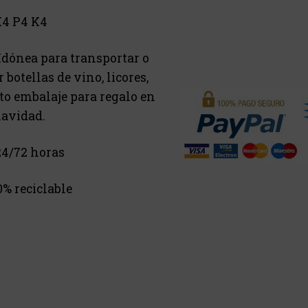
K4 P4 K4
Idónea para transportar o
botellas de vino, licores,
cto embalaje para regalo en
navidad.
4/72 horas
% reciclable