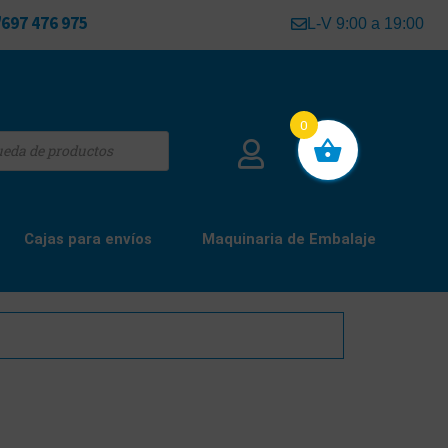
697 476 975
L-V 9:00 a 19:00
0
Cajas para envíos
Maquinaria de Embalaje