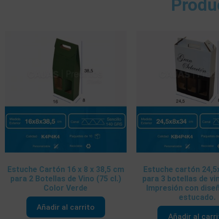
Produ
Estuche Cartón 16 x 8 x 38,5 cm
Estuche cartón 24,
para 2 Botellas de Vino (75 cl.)
para 3 botellas de vin
Color Verde
Impresión con dise
estucado.
Añadir al carrito
Añadir al carr