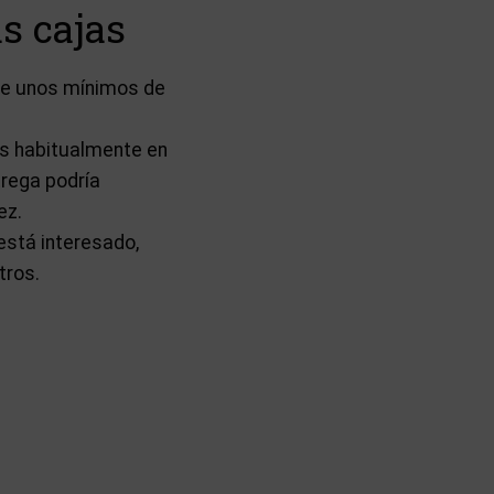
s cajas
ere unos mínimos de
os habitualmente en
trega podría
ez.
está interesado,
tros.