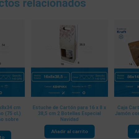
ctos relacionados
5x8x34 cm
Estuche de Cartón para 16 x 8 x
Caja Cart
o (75 cl.)
38,5 cm 2 Botellas Especial
Jamón con
ño sobre
Navidad
Añadir al carrito
Añ
ito