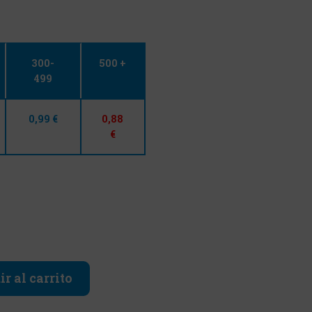
300-
500 +
499
0,99 €
0,88
€
r al carrito