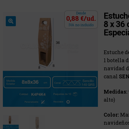
Desde
Estuch
0,88 €/ud.
8 x 36 
IVA no incluido
Especi
Estuche de
1 botella 
navidad de 
canal
SEN
Medidas:
alto)
Color:
Mar
navideños