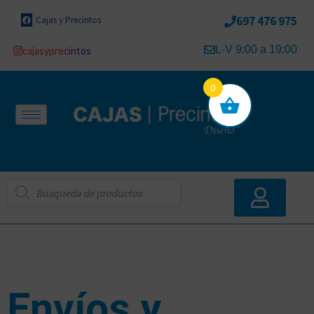
697 476 975
Cajas y Precintos
L-V 9:00 a 19:00
cajasyprecintos
0
Envíos y