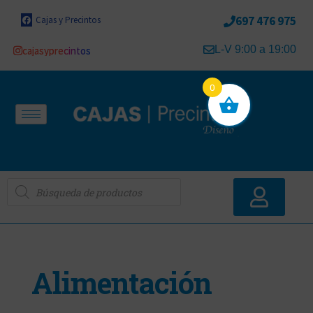
697 476 975
Cajas y Precintos
L-V 9:00 a 19:00
cajasyprecintos
0
Alimentación