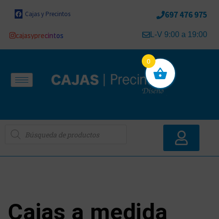
697 476 975
Cajas y Precintos
L-V 9:00 a 19:00
cajasyprecintos
0
Cajas a medida