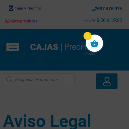
697 476 975
Cajas y Precintos
L-V 9:00 a 19:00
cajasyprecintos
0
Aviso Legal