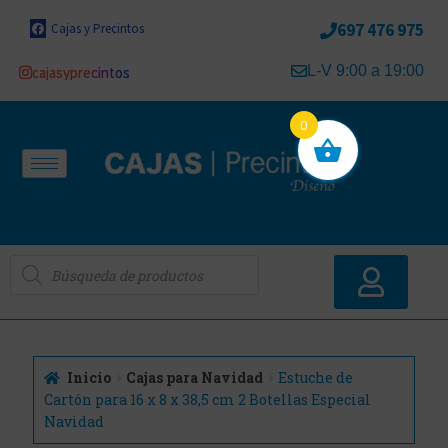
697 476 975
Cajas y Precintos
L-V 9:00 a 19:00
cajasyprecintos
0
Inicio
Cajas para Navidad
Estuche de
Cartón para 16 x 8 x 38,5 cm 2 Botellas Especial
Navidad