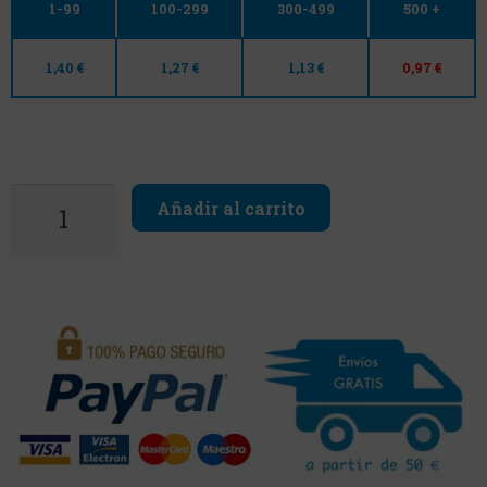
1-99
100-299
300-499
500 +
1,40 €
1,27 €
1,13 €
0,97 €
Añadir al carrito