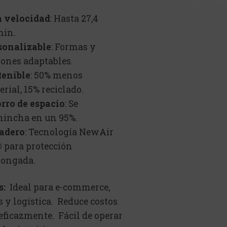
a velocidad
: Hasta 27,4
in.
sonalizable
: Formas y
rones adaptables.
tenible
: 50% menos
rial, 15% reciclado.
rro de espacio
: Se
hincha en un 95%.
adero
: Tecnología NewAir
® para protección
longada.
s:
Ideal para e-commerce,
 y logística. Reduce costos
eficazmente. Fácil de operar