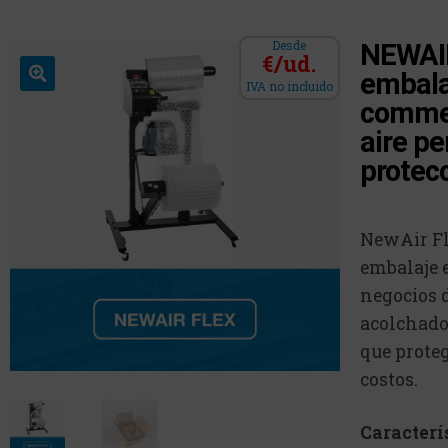
Desde
NEWAIR
€/ud.
embala
IVA no incluido
commer
aire pe
protec
NewAir Fl
embalaje e
negocios 
acolchado
que prote
costos.
Caracterí