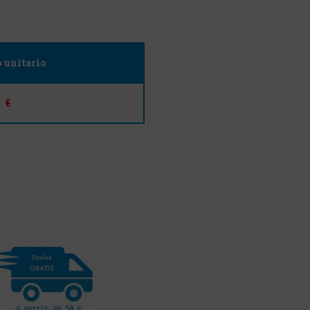
o unitario
€