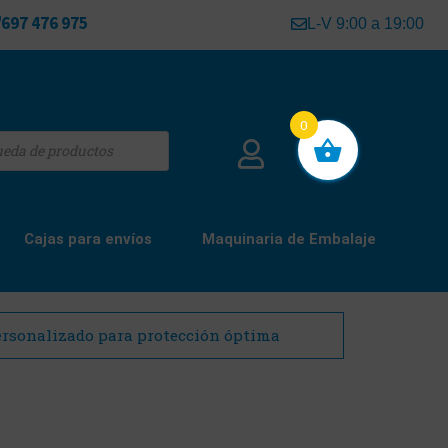
697 476 975
L-V 9:00 a 19:00
0
Cajas para envíos
Maquinaria de Embalaje
rsonalizado para protección óptima