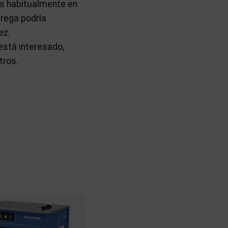
os habitualmente en
trega podría
ez.
está interesado,
tros.