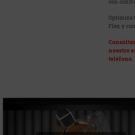
con contro
Optimiza 
Flex y cui
Consúltan
nuestro 
teléfono.