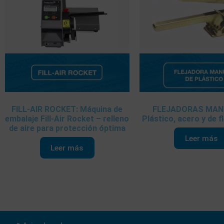
FILL-AIR ROCKET: Máquina de
FLEJADORAS MAN
embalaje Fill-Air Rocket – relleno
Plástico, acero y de f
de aire para protección óptima
Leer más
Leer más