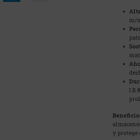
Alt
m/m
Per
pat
Sos
mate
Aho
des
Dur
I.B.
pro
Beneficio
almacenes
y protege 