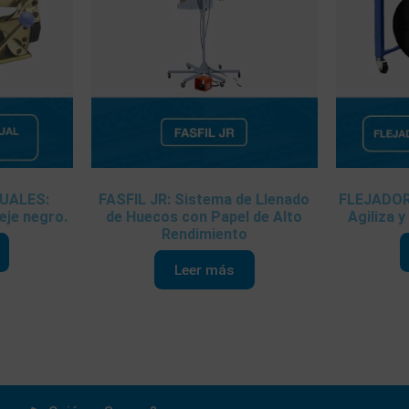
UALES:
FASFIL JR: Sistema de Llenado
FLEJADO
leje negro.
de Huecos con Papel de Alto
Agiliza y
Rendimiento
Leer más