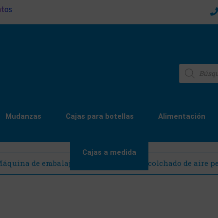
ntos
Mudanzas
Cajas para botellas
Alimentación
Cajas a medida
quina de embalaje para e-commerce, acolchado de aire pe