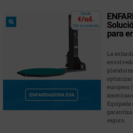
Desde
ENFAR
€/ud.
Soluci
IVA no incluido
para e
La enfard
envolvedo
plataforma
optimizar 
europeos (
americano
Equipada 
garantiza 
seguro.