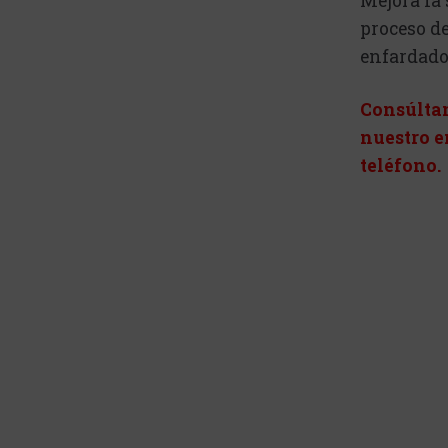
Mejora la
proceso d
enfardado
Consúltan
nuestro 
teléfono.