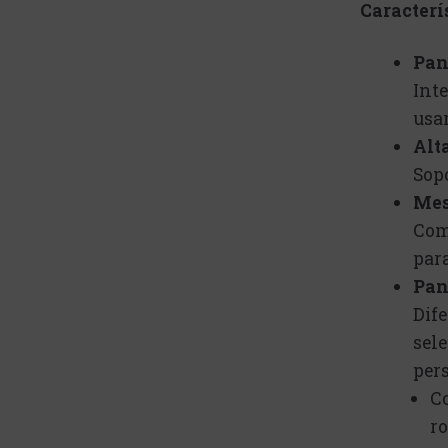
Caracterí
Pan
Inte
usar
Alt
Sopo
Mes
Com
para
Pan
Dif
sele
per
C
ro