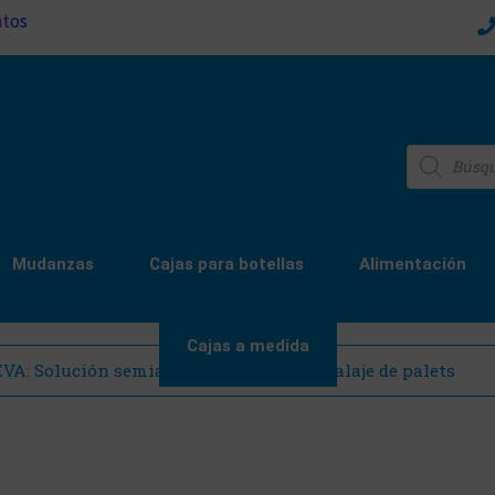
ntos
Mudanzas
Cajas para botellas
Alimentación
Cajas a medida
: Solución semiautomática para embalaje de palets