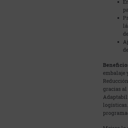
En
pa
P
l
de
Aj
de
Beneficio
embalaje y
Reducción
gracias al
Adaptabil
logísticas
programac