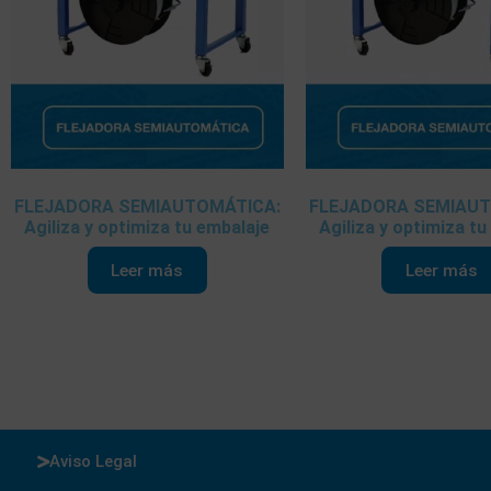
FLEJADORA SEMIAUTOMÁTICA:
FLEJADORA SEMIAUT
Agiliza y optimiza tu embalaje
Agiliza y optimiza tu
Leer más
Leer más
Aviso Legal