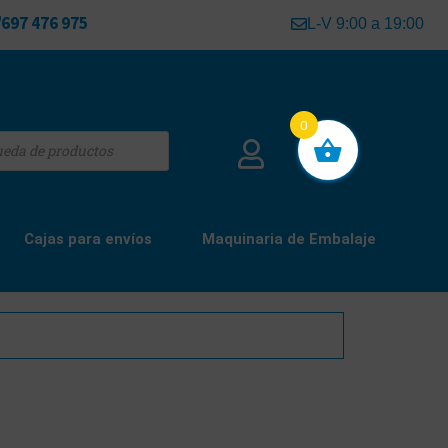
697 476 975
L-V 9:00 a 19:00
0
Cajas para envíos
Maquinaria de Embalaje