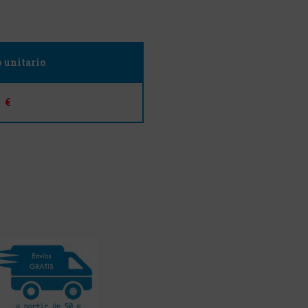
o unitario
€