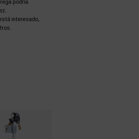
trega podría
ez.
está interesado,
tros.