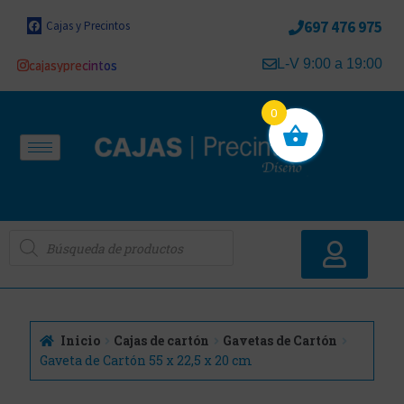
697 476 975
Cajas y Precintos
L-V 9:00 a 19:00
cajasyprecintos
0
Inicio
Cajas de cartón
Gavetas de Cartón
Gaveta de Cartón 55 x 22,5 x 20 cm