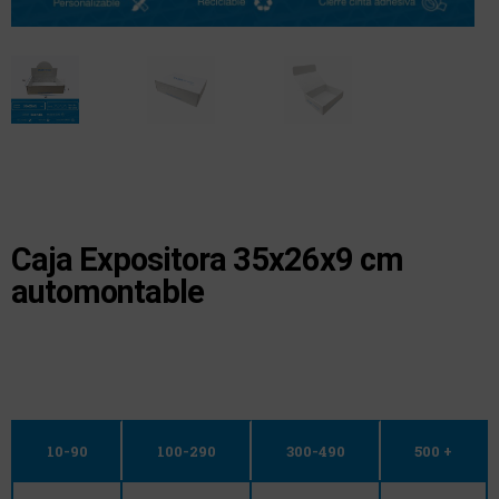
Caja Expositora 35x26x9 cm
automontable
10-90
100-290
300-490
500 +