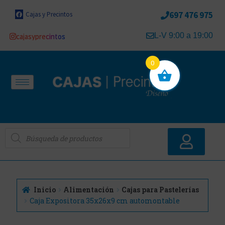
697 476 975
Cajas y Precintos
L-V 9:00 a 19:00
cajasyprecintos
0
Inicio
Alimentación
Cajas para Pastelerías
Caja Expositora 35x26x9 cm automontable