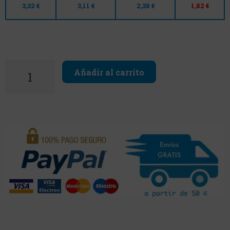
3,32 €
3,11 €
2,38 €
1,82 €
Añadir al carrito