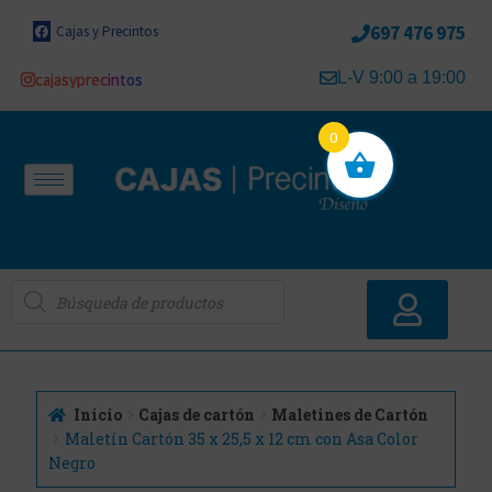
697 476 975
Cajas y Precintos
L-V 9:00 a 19:00
cajasyprecintos
0
Inicio
Cajas de cartón
Maletines de Cartón
Maletín Cartón 35 x 25,5 x 12 cm con Asa Color
Negro