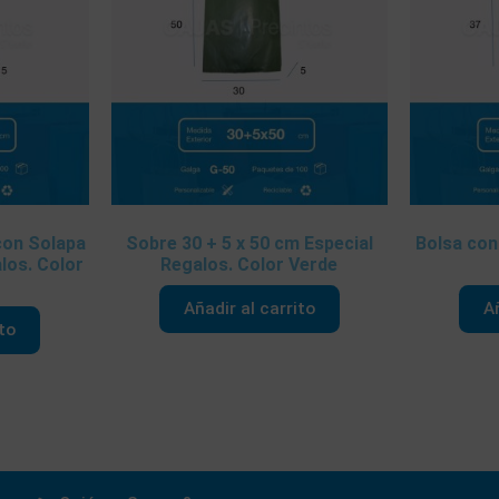
con Solapa
Sobre 30 + 5 x 50 cm Especial
Bolsa con
los. Color
Regalos. Color Verde
Añadir al carrito
Añ
ito