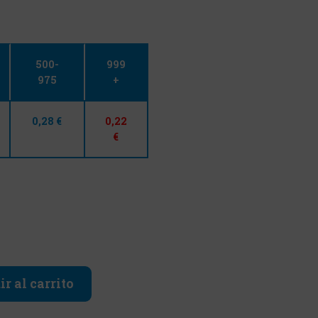
500-
999
975
+
0,28 €
0,22
€
r al carrito