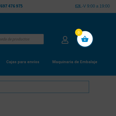
697 476 975
L-V 9:00 a 19:00
0
Cajas para envíos
Maquinaria de Embalaje