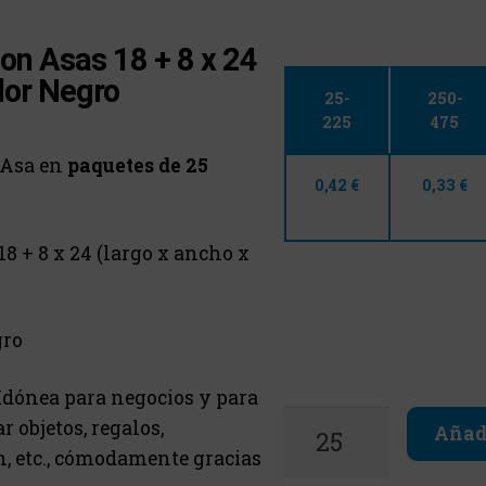
on Asas 18 + 8 x 24
lor Negro
25-
250-
225
475
 Asa en
paquetes de 25
0,42 €
0,33 €
18 + 8 x 24
(largo x ancho x
ro
Idónea para negocios y para
r objetos, regalos,
Añadi
n, etc., cómodamente gracias