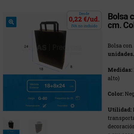
Desde
Bolsa c
0,22 €/ud.
cm. Co
IVA no incluido
Bolsa con
unidades.
Medidas:
alto)
Color:
Neg
Utilidad:
transporta
decoració