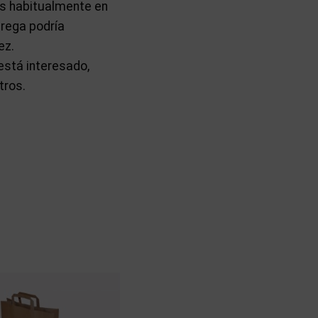
os habitualmente en
trega podría
ez.
está interesado,
tros.