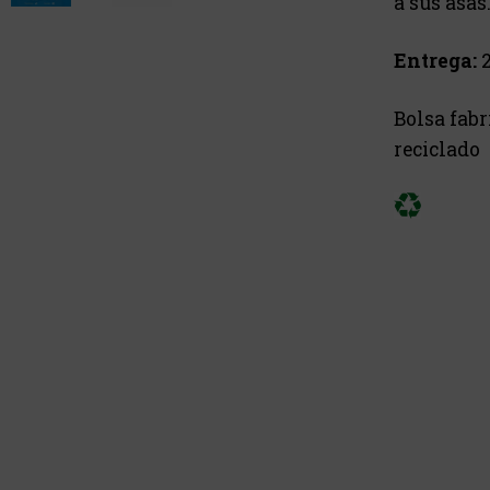
a sus asas
Entrega:
2
Bolsa fab
reciclado