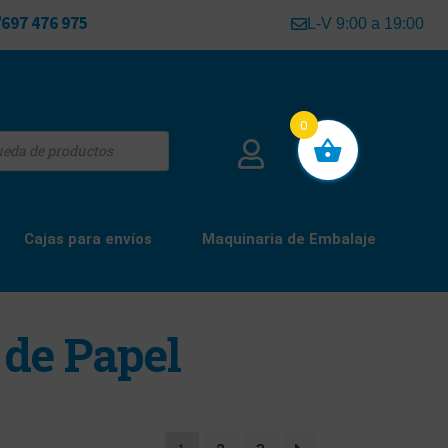
697 476 975
L-V 9:00 a 19:00
0
Cajas para envíos
Maquinaria de Embalaje
 de Papel