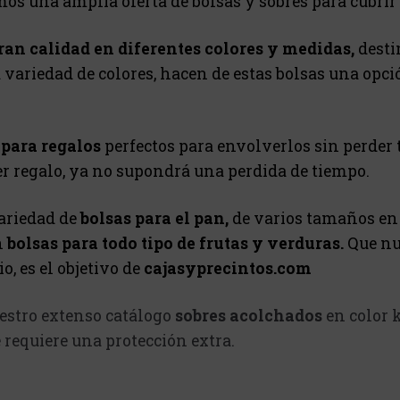
emos una amplia oferta de bolsas y sobres para cubrir
gran calidad en diferentes colores y medidas,
desti
 variedad de colores, hacen de estas bolsas una opc
 para regalos
perfectos para envolverlos sin perder
er regalo, ya no supondrá una perdida de tiempo.
ariedad de
bolsas para el pan,
de varios tamaños en f
n
bolsas para todo tipo de frutas y verduras.
Que nu
, es el objetivo de
cajasyprecintos.com
stro extenso catálogo
sobres acolchados
en color k
 requiere una protección extra.