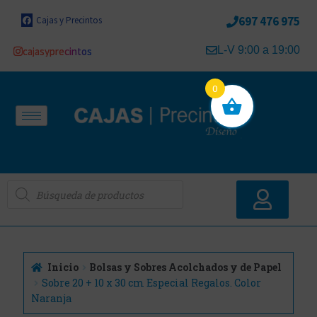
697 476 975
Cajas y Precintos
L-V 9:00 a 19:00
cajasyprecintos
0
Inicio
Bolsas y Sobres Acolchados y de Papel
Sobre 20 + 10 x 30 cm Especial Regalos. Color
Naranja