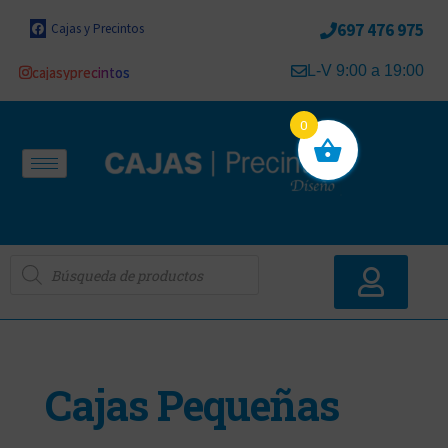
697 476 975
Cajas y Precintos
L-V 9:00 a 19:00
cajasyprecintos
0
Cajas Pequeñas