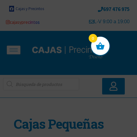
697 476 975
Cajas y Precintos
L-V 9:00 a 19:00
cajasyprecintos
0
Cajas Pequeñas