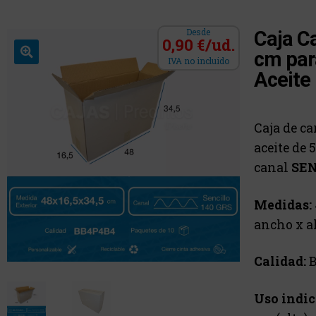
Desde
Caja C
0,90 €/ud.
cm par
IVA no incluido
Aceite 
Caja de ca
aceite de 5
canal
SEN
Medidas:
ancho x al
Calidad:
B
Uso indi