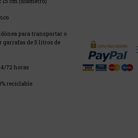
x 15 cm (diámetro)
nco
Idónea para transportar o
garrafas de 5 litros de
4/72 horas
0% reciclable