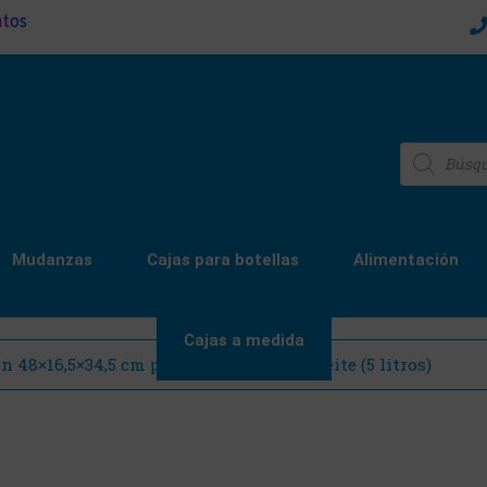
ntos
Mudanzas
Cajas para botellas
Alimentación
Cajas a medida
n 48×16,5×34,5 cm para 3 Garrafas de Aceite (5 litros)