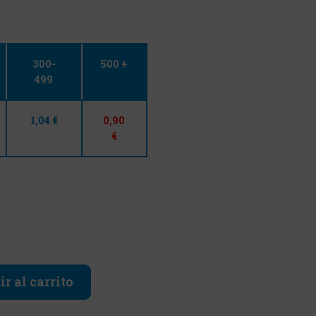
300-
500 +
499
1,04 €
0,90
€
r al carrito