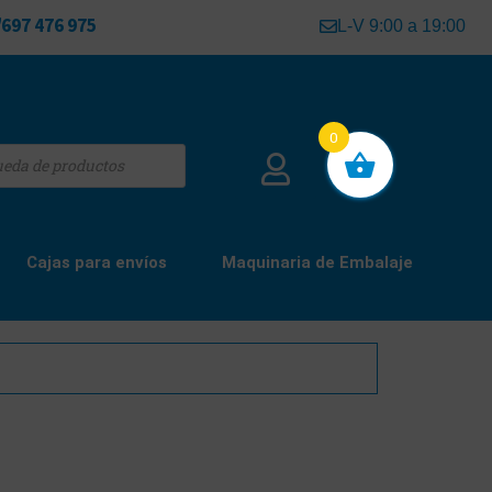
697 476 975
L-V 9:00 a 19:00
0
Cajas para envíos
Maquinaria de Embalaje