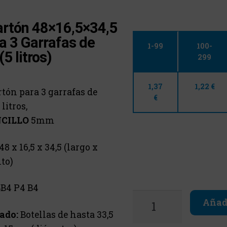
artón 48×16,5×34,5
a 3 Garrafas de
1-99
100-
(5 litros)
299
1,37
1,22 €
rtón para 3 garrafas de
€
 litros,
CILLO
5mm
48 x 16,5 x 34,5 (largo x
to)
B4 P4 B4
Añadi
cado:
Botellas de hasta 33,5