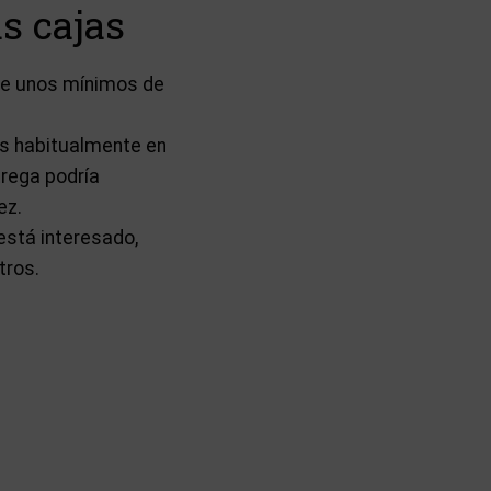
s cajas
ere unos mínimos de
os habitualmente en
trega podría
ez.
está interesado,
tros.