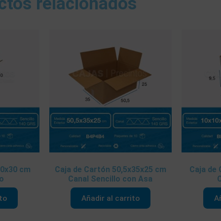
ctos relacionados
30x30 cm
Caja de Cartón 50,5x35x25 cm
Caja de
lo
Canal Sencillo con Asa
C
ito
Añadir al carrito
Añ