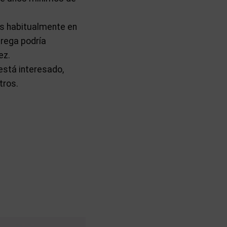
os habitualmente en
trega podría
ez.
está interesado,
tros.