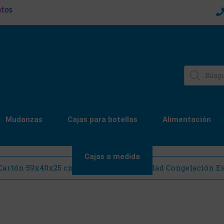
ntos
Mudanzas
Cajas para botellas
Alimentación
Cajas a medida
 Cartón 59x40x25 cm Canal Sencillo Calidad Congelación Es