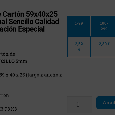
e Cartón 59x40x25
al Sencillo Calidad
1-99
100-
ación Especial
299
2,52
2,30 €
€
rtón de
CILLO
5mm
59 x 40 x 25 (largo x ancho x
rrón
Añadi
3 P3 K3