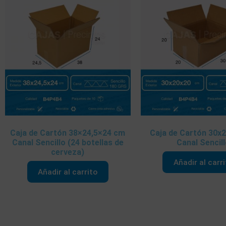
Caja de Cartón 38×24,5×24 cm
Caja de Cartón 30x
Canal Sencillo (24 botellas de
Canal Sencil
cerveza)
Añadir al carr
Añadir al carrito