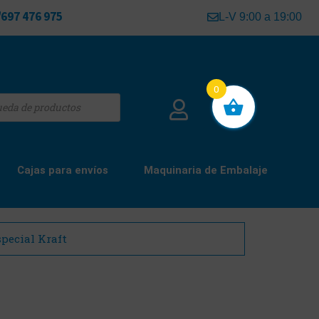
697 476 975
L-V 9:00 a 19:00
0
Cajas para envíos
Maquinaria de Embalaje
pecial Kraft