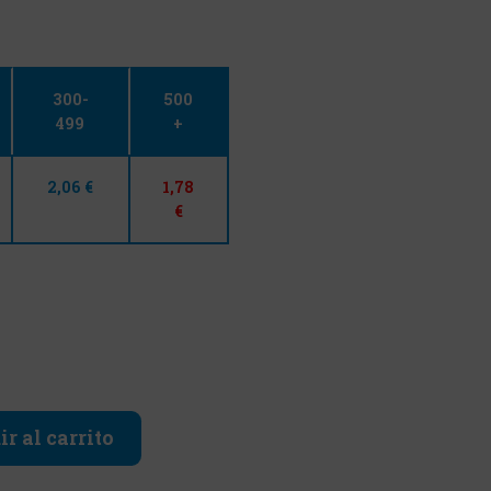
300-
500
499
+
2,06 €
1,78
€
r al carrito