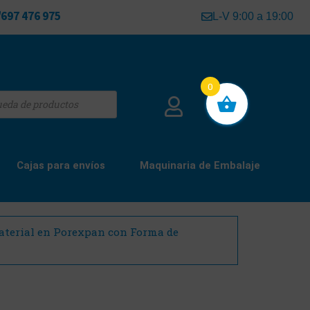
697 476 975
L-V 9:00 a 19:00
0
Cajas para envíos
Maquinaria de Embalaje
Material en Porexpan con Forma de