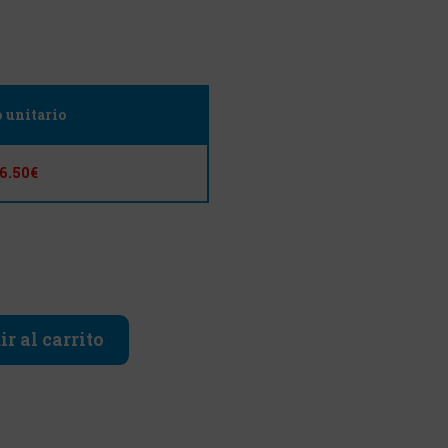
o unitario
16.50€
r al carrito