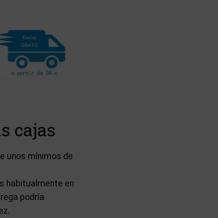
s cajas
ere unos mínimos de
os habitualmente en
trega podría
ez.