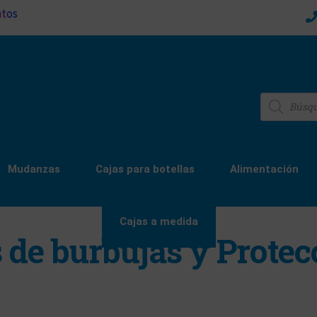
ntos
Mudanzas
Cajas para botellas
Alimentación
Cajas a medida
s de burbujas y Protec