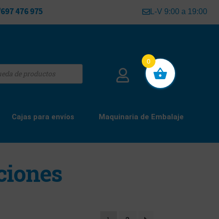
697 476 975
L-V 9:00 a 19:00
0
Cajas para envíos
Maquinaria de Embalaje
ciones