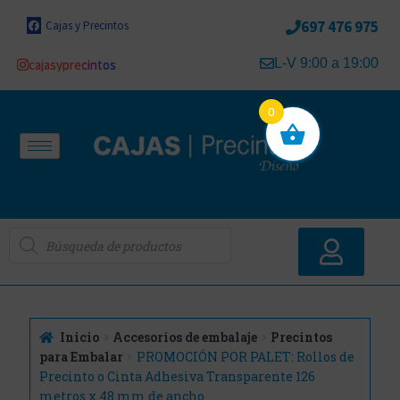
697 476 975
Cajas y Precintos
L-V 9:00 a 19:00
cajasyprecintos
0
Inicio
Accesorios de embalaje
Precintos
para Embalar
PROMOCIÓN POR PALET: Rollos de
Precinto o Cinta Adhesiva Transparente 126
metros x 48 mm de ancho