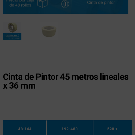
Cinta de Pintor 45 metros lineales
x 36 mm
48-144
192-480
528 +