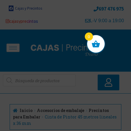
697 476 975
Cajas y Precintos
L-V 9:00 a 19:00
cajasyprecintos
0
Inicio
Accesorios de embalaje
Precintos
para Embalar
Cinta de Pintor 45 metros lineales
x 36 mm