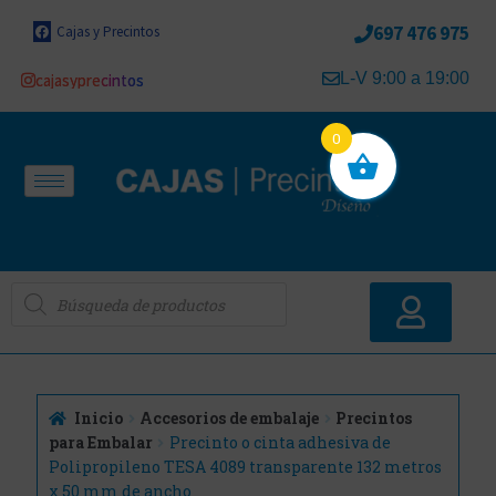
697 476 975
Cajas y Precintos
L-V 9:00 a 19:00
cajasyprecintos
0
Inicio
Accesorios de embalaje
Precintos
para Embalar
Precinto o cinta adhesiva de
Polipropileno TESA 4089 transparente 132 metros
x 50 mm de ancho