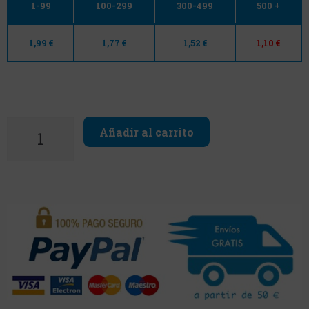
1-99
100-299
300-499
500 +
1,99 €
1,77 €
1,52 €
1,10 €
Añadir al carrito