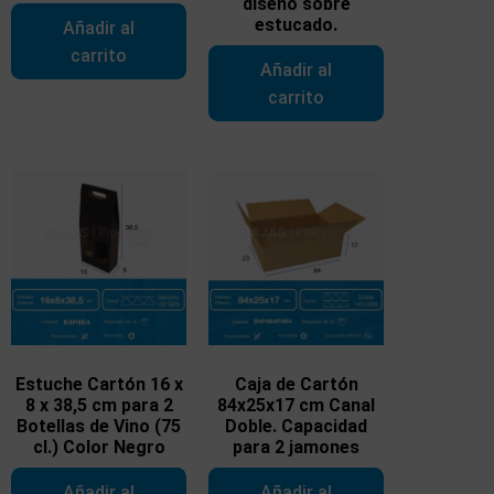
diseño sobre
estucado.
Añadir al
carrito
Añadir al
carrito
Estuche Cartón 16 x
Caja de Cartón
8 x 38,5 cm para 2
84x25x17 cm Canal
Botellas de Vino (75
Doble. Capacidad
cl.) Color Negro
para 2 jamones
Añadir al
Añadir al