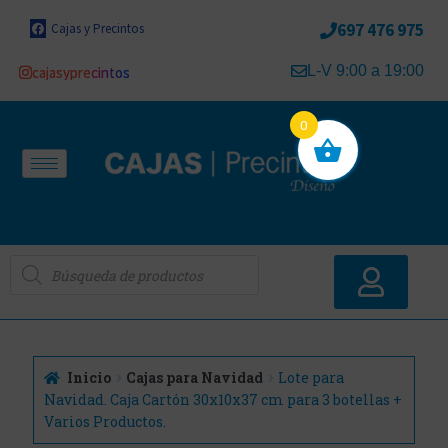
697 476 975
Cajas y Precintos
L-V 9:00 a 19:00
cajasyprecintos
0
Inicio
Cajas para Navidad
Lote para
Navidad. Caja Cartón 30x10x37 cm para 3 botellas +
Varios Productos.