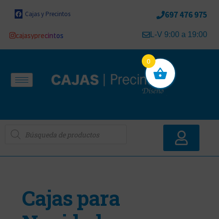
697 476 975
Cajas y Precintos
L-V 9:00 a 19:00
cajasyprecintos
0
Cajas para