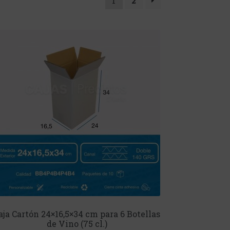
1
2
aja Cartón 24×16,5×34 cm para 6 Botellas
de Vino (75 cl.)