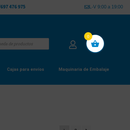
697 476 975
L-V 9:00 a 19:00
0
Cajas para envíos
Maquinaria de Embalaje