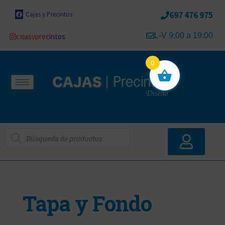
697 476 975
Cajas y Precintos
L-V 9:00 a 19:00
cajasyprecintos
0
Tapa y Fondo